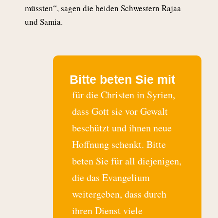
müssten“, sagen die beiden Schwestern Rajaa
und Samia.
Bitte beten Sie mit
für die Christen in Syrien,
dass Gott sie vor Gewalt
beschützt und ihnen neue
Hoffnung schenkt. Bitte
beten Sie für all diejenigen,
die das Evangelium
weitergeben, dass durch
ihren Dienst viele