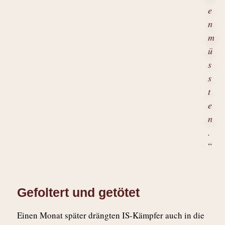
e
n
m
ü
s
s
t
e
n
.
“
Gefoltert und getötet
Einen Monat später drängten IS-Kämpfer auch in die