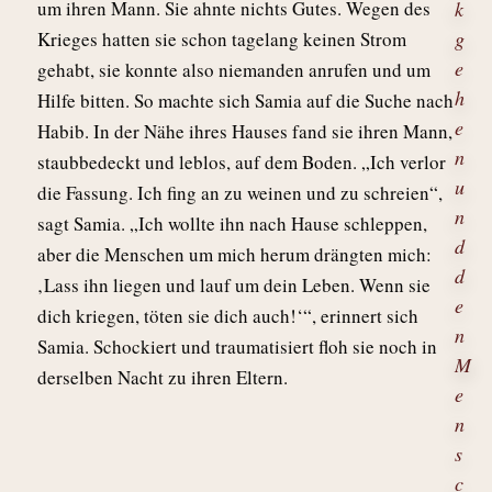
um ihren Mann. Sie ahnte nichts Gutes. Wegen des
k
g
Krieges hatten sie schon tagelang keinen Strom
e
gehabt, sie konnte also niemanden anrufen und um
h
Hilfe bitten. So machte sich Samia auf die Suche nach
e
Habib. In der Nähe ihres Hauses fand sie ihren Mann,
n
staubbedeckt und leblos, auf dem Boden. „Ich verlor
u
die Fassung. Ich fing an zu weinen und zu schreien“,
n
sagt Samia. „Ich wollte ihn nach Hause schleppen,
d
aber die Menschen um mich herum drängten mich:
d
‚Lass ihn liegen und lauf um dein Leben. Wenn sie
e
dich kriegen, töten sie dich auch!‘“, erinnert sich
n
Samia. Schockiert und traumatisiert floh sie noch in
M
derselben Nacht zu ihren Eltern.
e
n
s
c