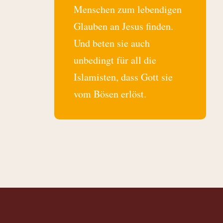
Menschen zum lebendigen
Glauben an Jesus finden.
Und beten sie auch
unbedingt für all die
Islamisten, dass Gott sie
vom Bösen erlöst.