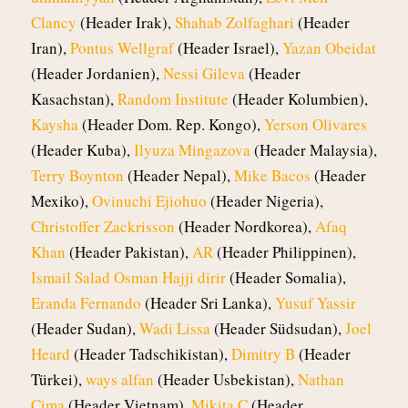
Clancy
(Header Irak),
Shahab Zolfaghari
(Header
Iran),
Pontus Wellgraf
(Header Israel),
Yazan Obeidat
(Header Jordanien),
Nessi Gileva
(Header
Kasachstan),
Random Institute
(Header Kolumbien),
Kaysha
(Header Dom. Rep. Kongo),
Yerson Olivares
(Header Kuba),
Ilyuza Mingazova
(Header Malaysia),
Terry Boynton
(Header Nepal),
Mike Bacos
(Header
Mexiko),
Ovinuchi Ejiohuo
(Header Nigeria),
Christoffer Zackrisson
(Header Nordkorea),
Afaq
Khan
(Header Pakistan),
AR
(Header Philippinen),
Ismail Salad Osman Hajji dirir
(Header Somalia),
Eranda Fernando
(Header Sri Lanka),
Yusuf Yassir
(Header Sudan),
Wadi Lissa
(Header Südsudan),
Joel
Heard
(Header Tadschikistan),
Dimitry B
(Header
Türkei),
ways alfan
(Header Usbekistan),
Nathan
Cima
(Header Vietnam),
Mikita C
(Header