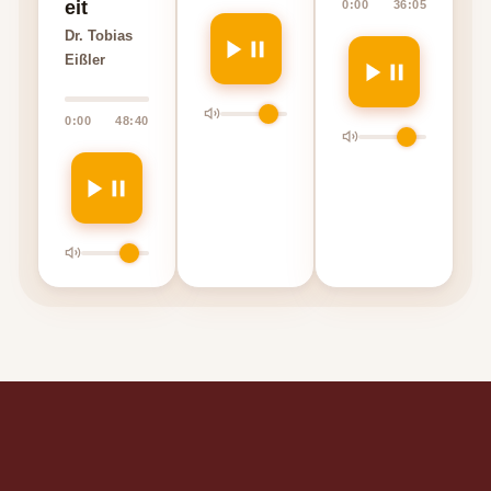
eit
0:00
36:05
Dr. Tobias
Eißler
0:00
48:40