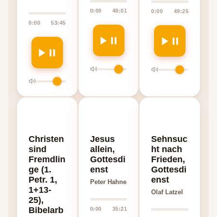
0:00
48:01
0:00
49:25
0:00
53:45
Christen
Jesus
Sehnsuc
sind
allein,
ht nach
Fremdlin
Gottesdi
Frieden,
ge (1.
enst
Gottesdi
Petr. 1,
enst
Peter Hahne
1+13-
Olaf Latzel
25),
Bibelarb
0:00
35:21