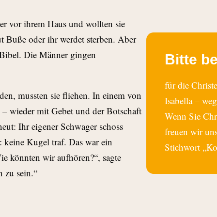
er vor ihrem Haus und wollten sie
ut Buße oder ihr werdet sterben. Aber
 Bibel. Die Männer gingen
Bitte b
für die Chris
den, mussten sie fliehen. In einem von
Isabella – we
 – wieder mit Gebet und der Botschaft
Wenn Sie Chri
rneut: Ihr eigener Schwager schoss
freuen wir un
: keine Kugel traf. Das war ein
Stichwort „K
ie könnten wir aufhören?“, sagte
n zu sein.“