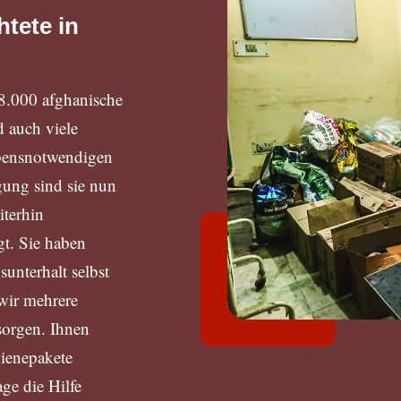
htete in
 8.000 afghanische
d auch viele
ebensnotwendigen
gung sind sie nun
terhin
t. Sie haben
unterhalt selbst
wir mehrere
orgen. Ihnen
ienepakete
ge die Hilfe