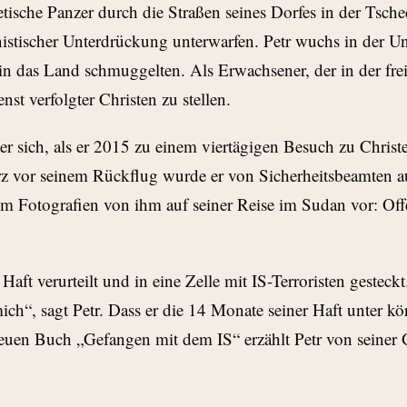
etische Panzer durch die Straßen seines Dorfes in der Tsch
tischer Unterdrückung unterwarfen. Petr wuchs in der Unt
n in das Land schmuggelten. Als Erwachsener, der in der fr
nst verfolgter Christen zu stellen.
ter sich, als er 2015 zu einem viertägigen Besuch zu Chris
kurz vor seinem Rückflug wurde er von Sicherheitsbeamten 
 Fotografien von ihm auf seiner Reise im Sudan vor: Offe
Haft verurteilt und in eine Zelle mit IS-Terroristen gesteckt
 mich“, sagt Petr. Dass er die 14 Monate seiner Haft unter k
 neuen Buch „Gefangen mit dem IS“ erzählt Petr von seiner