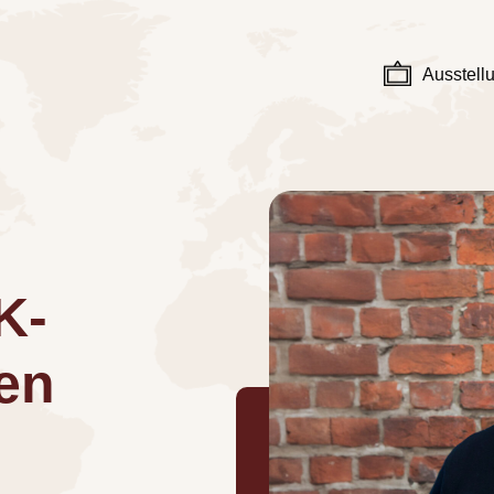
Ausstell
K-
en