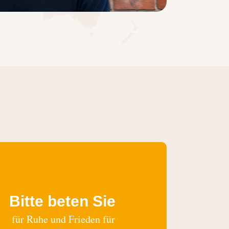
Bitte beten Sie
für Ruhe und Frieden für